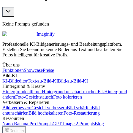
Keine Prompts gefunden
Imaginify
Professionelle KI-Bildgenerierungs- und Bearbeitungsplattform.
Erstellen Sie beeindruckende Bilder aus Text und bearbeiten Sie
Fotos intelligent für kreative Profis.
Über uns
Funktionen
Showcase
Preise
Bild-KI
KI-Bildeditor
Text-zu-Bild-KI
Bild-zu-Bild-KI
Hintergrund & Kreativ
Hintergrundentferner
Hintergrund unscharf machen
KI-Hintergrund
ändern
Foto-Gesichtstausch
Foto kolorieren
Verbessern & Reparieren
Bild verbessern
Gesicht verbessern
Bild schärfen
Bild
entunschärfen
Bild hochskalieren
Foto-Restaurierung
Ressourcen
Nano Banana Pro Prompts
GPT Image 2 Prompts
Blog
Deutsch