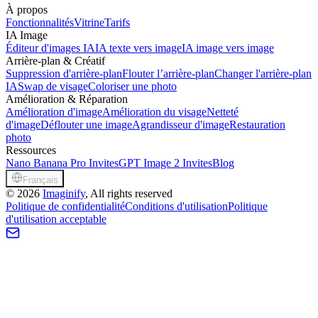
À propos
Fonctionnalités
Vitrine
Tarifs
IA Image
Éditeur d'images IA
IA texte vers image
IA image vers image
Arrière-plan & Créatif
Suppression d'arrière-plan
Flouter l’arrière-plan
Changer l'arrière-plan
IA
Swap de visage
Coloriser une photo
Amélioration & Réparation
Amélioration d'image
Amélioration du visage
Netteté
d'image
Déflouter une image
Agrandisseur d'image
Restauration
photo
Ressources
Nano Banana Pro Invites
GPT Image 2 Invites
Blog
Français
©
2026
Imaginify
, All rights reserved
Politique de confidentialité
Conditions d'utilisation
Politique
d'utilisation acceptable